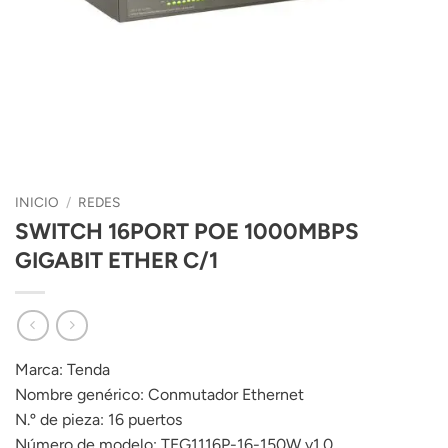
INICIO
/
REDES
SWITCH 16PORT POE 1000MBPS
GIGABIT ETHER C/1
Marca:
Tenda
Nombre genérico:
Conmutador Ethernet
N.º de pieza:
16 puertos
Número de modelo:
TEG1116P-16-150W v1.0