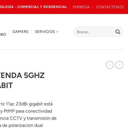
EMPRESA
CONTÁCTENOS
OLOGÍA - COMERCIAL Y RESIDENCIAL
Buscar
GAMERS
SERVICIOS
OBO
por:
TENDA 5GHZ
ABIT
Hz 11ac 23dBi gigabit está
 y PtMP para conectividad
lancia CCTV y transmisión de
 de polarización dual