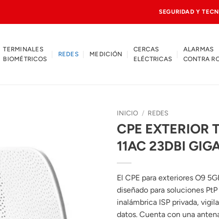
SEGURIDAD Y TECN
TERMINALES
CERCAS
ALARMAS
REDES
MEDICIÓN
BIOMÉTRICOS
ELÉCTRICAS
CONTRA R
INICIO
/
REDES
CPE EXTERIOR 
11AC 23DBI GIG
El CPE para exteriores O9 5G
diseñado para soluciones PtP
inalámbrica ISP privada, vigi
datos. Cuenta con una antena