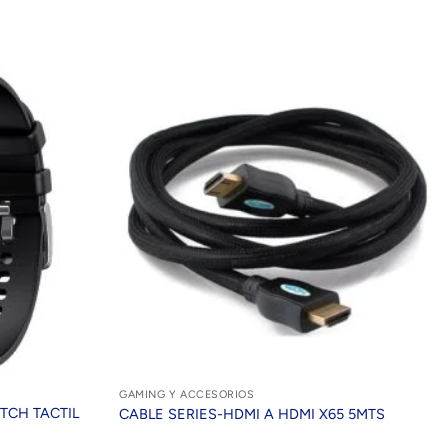
GAMING Y ACCESORIOS
TCH TACTIL
CABLE SERIES-HDMI A HDMI X65 5MTS