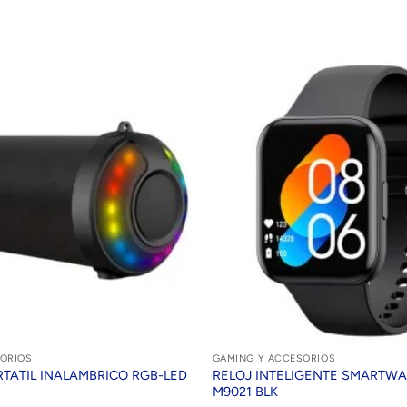
ORIOS
GAMING Y ACCESORIOS
TATIL INALAMBRICO RGB-LED
RELOJ INTELIGENTE SMARTWA
M9021 BLK