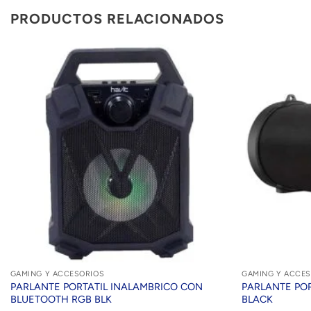
PRODUCTOS RELACIONADOS
GAMING Y ACCESORIOS
GAMING Y ACCES
PARLANTE PORTATIL INALAMBRICO CON
PARLANTE POR
BLUETOOTH RGB BLK
BLACK