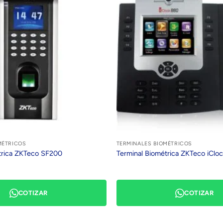
MÉTRICOS
TERMINALES BIOMÉTRICOS
trica ZKTeco SF200
Terminal Biométrica ZKTeco iClo
COTIZAR
COTIZAR