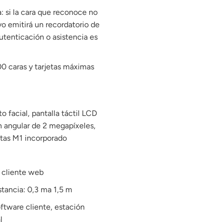
a: si la cara que reconoce no
ivo emitirá un recordatorio de
utenticación o asistencia es
 caras y tarjetas máximas
 facial, pantalla táctil LCD
n angular de 2 megapíxeles,
etas M1 incorporado
l cliente web
stancia: 0,3 ma 1,5 m
ftware cliente, estación
l