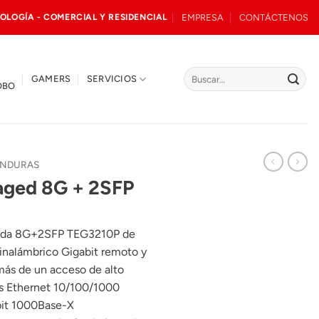
EMPRESA
CONTÁCTENOS
OLOGÍA - COMERCIAL Y RESIDENCIAL
Buscar
GAMERS
SERVICIOS
OBO
por:
ONDURAS
aged 8G + 2SFP
enda 8G+2SFP TEG3210P de
 inalámbrico Gigabit remoto y
ás de un acceso de alto
os Ethernet 10/100/1000
bit 1000Base-X