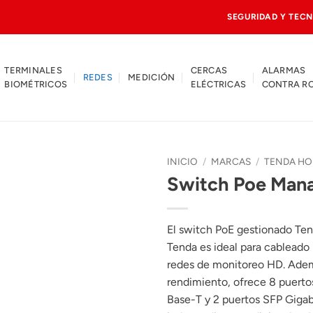
SEGURIDAD Y TECN
TERMINALES
CERCAS
ALARMAS
REDES
MEDICIÓN
BIOMÉTRICOS
ELÉCTRICAS
CONTRA R
INICIO
/
MARCAS
/
TENDA H
Switch Poe Man
El switch PoE gestionado T
Tenda es ideal para cableado
redes de monitoreo HD. Adem
rendimiento, ofrece 8 puert
Base-T y 2 puertos SFP Giga