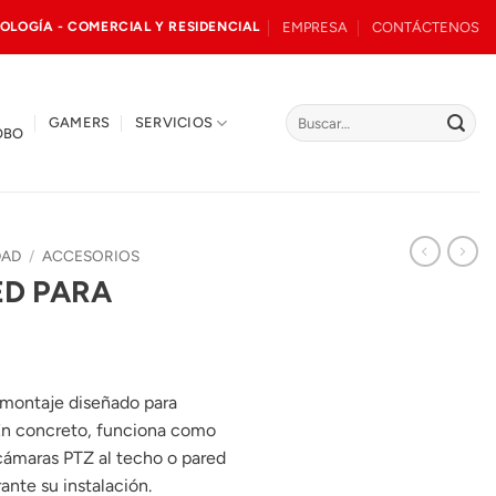
EMPRESA
CONTÁCTENOS
OLOGÍA - COMERCIAL Y RESIDENCIAL
Buscar
GAMERS
SERVICIOS
OBO
por:
DAD
/
ACCESORIOS
ED PARA
montaje diseñado para
En concreto, funciona como
 cámaras PTZ al techo o pared
ante su instalación.