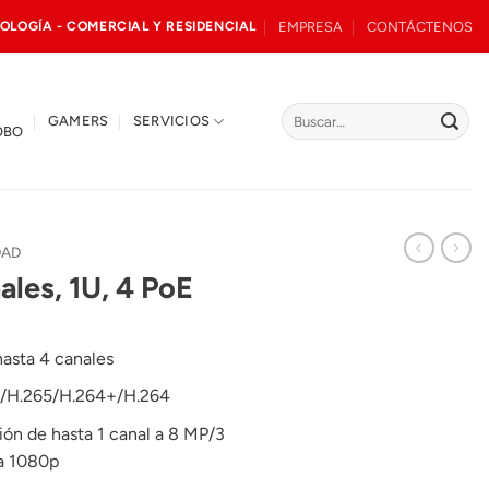
EMPRESA
CONTÁCTENOS
OLOGÍA - COMERCIAL Y RESIDENCIAL
Buscar
GAMERS
SERVICIOS
OBO
por:
DAD
les, 1U, 4 PoE
hasta 4 canales
+/H.265/H.264+/H.264
ón de hasta 1 canal a 8 MP/3
 a 1080p