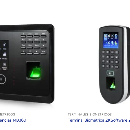
MÉTRICOS
TERMINALES BIOMÉTRICOS
itencias MB360
Terminal Biométrica ZKSoftware 