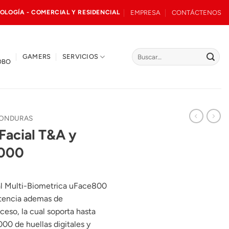
EMPRESA
CONTÁCTENOS
OLOGÍA - COMERCIAL Y RESIDENCIAL
Buscar
GAMERS
SERVICIOS
OBO
por:
HONDURAS
Facial T&A y
3000
al Multi-Biometrica uFace800
stencia ademas de
ceso, la cual soporta hasta
.000 de huellas digitales y