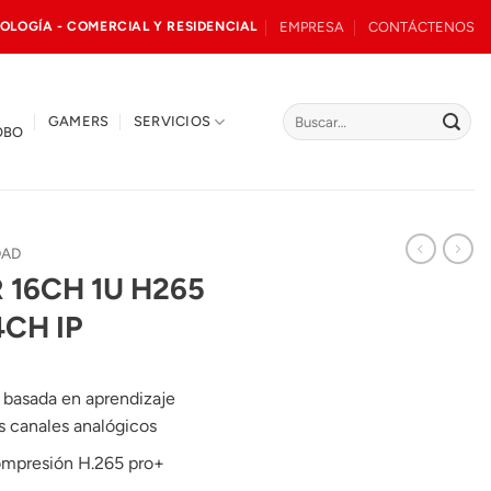
EMPRESA
CONTÁCTENOS
OLOGÍA - COMERCIAL Y RESIDENCIAL
Buscar
GAMERS
SERVICIOS
OBO
por:
DAD
16CH 1U H265
4CH IP
basada en aprendizaje
s canales analógicos
ompresión H.265 pro+