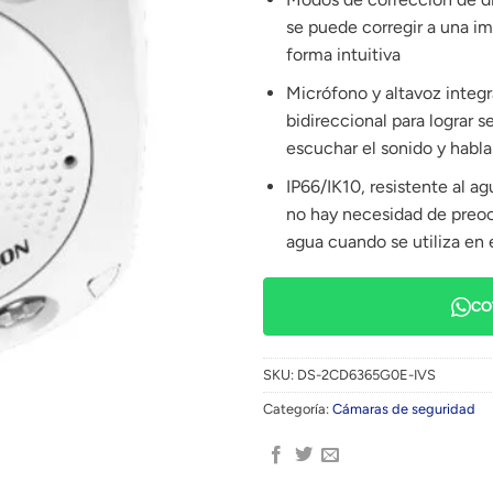
se puede corregir a una i
forma intuitiva
Micrófono y altavoz integ
bidireccional para lograr s
escuchar el sonido y hablar
IP66/IK10, resistente al a
no hay necesidad de preoc
agua cuando se utiliza en e
CO
SKU:
DS-2CD6365G0E-IVS
Categoría:
Cámaras de seguridad