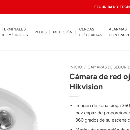
SEGURIDAD Y TECN
TERMINALES
CERCAS
ALARMAS
REDES
MEDICIÓN
BIOMÉTRICOS
ELÉCTRICAS
CONTRA R
INICIO
/
CÁMARAS DE SEGURI
Cámara de red oj
Hikvision
Imagen de zona ciega 360°
pez capaz de proporciona
360 ​​grados de su escena d
Modos de corrección de di