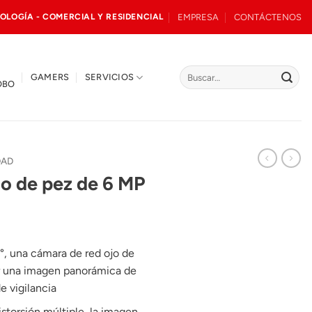
EMPRESA
CONTÁCTENOS
OLOGÍA - COMERCIAL Y RESIDENCIAL
Buscar
GAMERS
SERVICIOS
OBO
por:
DAD
o de pez de 6 MP
, una cámara de red ojo de
r una imagen panorámica de
e vigilancia
storsión múltiple, la imagen